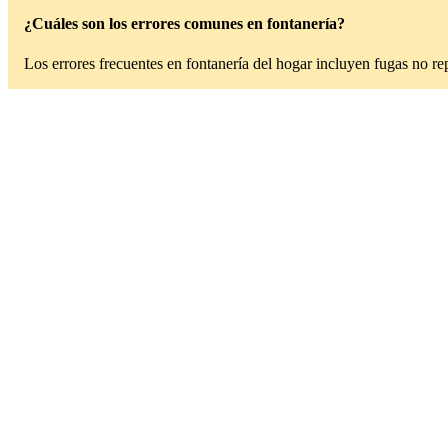
¿Cuáles son los errores comunes en fontanería?
Los errores frecuentes en fontanería del hogar incluyen fugas no re