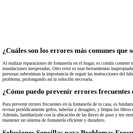
¿Cuáles son los errores más comunes que se
Al realizar reparaciones de fontanería en el hogar, es común cometer 
inundaciones inesperadas. Otro error es usar herramientas inapropiad
personas subestiman la importancia de seguir las instrucciones del fabr
problema, prolongando así la solución necesaria.
¿Cómo puedo prevenir errores frecuentes e
Para prevenir errores frecuentes en la fontanería de tu casa, es fun
revisar periódicamente grifos, tuberías y desagües, y limpia los filtr
Además, familiarízate con la ubicación de las llaves de paso y ten sie
mantener un sistema de fontanería eficiente y duradero.
Soluciones Sencillas para Problemas Frecu