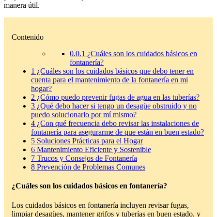
manera útil.
Contenido
0.0.1
¿Cuáles son los cuidados básicos en
fontanería?
1
¿Cuáles son los cuidados básicos que debo tener en
cuenta para el mantenimiento de la fontanería en mi
hogar?
2
¿Cómo puedo prevenir fugas de agua en las tuberías?
3
¿Qué debo hacer si tengo un desagüe obstruido y no
puedo solucionarlo por mí mismo?
4
¿Con qué frecuencia debo revisar las instalaciones de
fontanería para asegurarme de que están en buen estado?
5
Soluciones Prácticas para el Hogar
6
Mantenimiento Eficiente y Sostenible
7
Trucos y Consejos de Fontanería
8
Prevención de Problemas Comunes
¿Cuáles son los cuidados básicos en fontanería?
Los cuidados básicos en fontanería incluyen revisar fugas,
limpiar desagües, mantener grifos y tuberías en buen estado, y