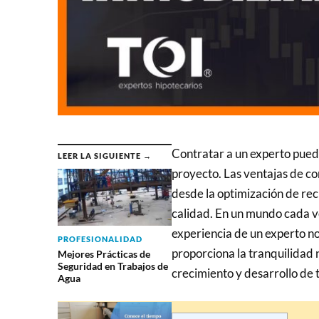
Contratar a un experto puede
LEER LA SIGUIENTE →
proyecto. Las ventajas de co
desde la optimización de rec
calidad. En un mundo cada ve
experiencia de un experto no
PROFESIONALIDAD
proporciona la tranquilidad 
Mejores Prácticas de
Seguridad en Trabajos de
crecimiento y desarrollo de 
Agua