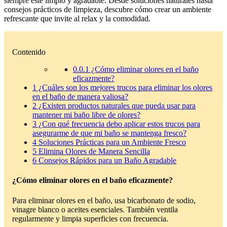
siempre esté limpio y agradable. Desde soluciones naturales hasta
consejos prácticos de limpieza, descubre cómo crear un ambiente
refrescante que invite al relax y la comodidad.
Contenido
0.0.1
¿Cómo eliminar olores en el baño
eficazmente?
1
¿Cuáles son los mejores trucos para eliminar los olores
en el baño de manera valiosa?
2
¿Existen productos naturales que pueda usar para
mantener mi baño libre de olores?
3
¿Con qué frecuencia debo aplicar estos trucos para
asegurarme de que mi baño se mantenga fresco?
4
Soluciones Prácticas para un Ambiente Fresco
5
Elimina Olores de Manera Sencilla
6
Consejos Rápidos para un Baño Agradable
¿Cómo eliminar olores en el baño eficazmente?
Para eliminar olores en el baño, usa bicarbonato de sodio,
vinagre blanco o aceites esenciales. También ventila
regularmente y limpia superficies con frecuencia.