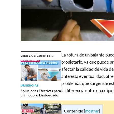
La rotura de un bajante pued
LEER LA SIGUIENTE →
propietario, ya que puede pr
afectar la calidad de vida d
ante esta eventualidad, ofrec
problemas que surgen de es
URGENCIAS
la diferencia entre una rápi
Soluciones Efectivas para
un Inodoro Desbordado
Contenido
[
mostrar
]