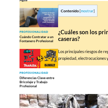
Contenido
[
mostrar
]
¿Cuáles son los pri
PROFESIONALIDAD
Cuándo Contratar a un
caseras?
Fontanero Profesional
Los principales riesgos de re
propiedad, electrocuciones y 
PROFESIONALIDAD
Diferencias Clave entre
Bricolaje y Trabajo
Profesional