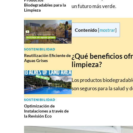
Biodegradables para la
un futuro más verde.
Limpieza
Contenido
[
mostrar
]
SOSTENIBILIDAD
¿Qué beneficios of
Reutilización Eficiente de
Aguas Grises
limpieza?
Los productos biodegradable
son seguros para la salud y
SOSTENIBILIDAD
Optimización de
Instalaciones a través de
la Revisión Eco