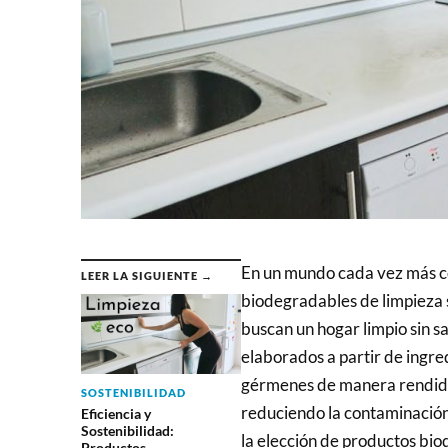
En un mundo cada vez más co
LEER LA SIGUIENTE →
biodegradables de limpieza 
buscan un hogar limpio sin sa
elaborados a partir de ingred
gérmenes de manera rendido
SOSTENIBILIDAD
reduciendo la contaminación
Eficiencia y
Sostenibilidad:
la elección de productos bio
Productos