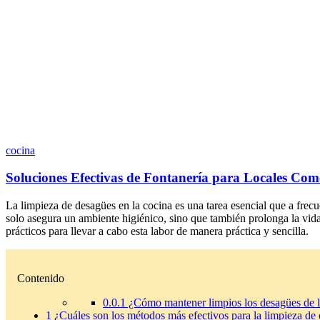
cocina
Soluciones Efectivas de Fontanería para Locales Come
La limpieza de desagües en la cocina es una tarea esencial que a fre
solo asegura un ambiente higiénico, sino que también prolonga la vida 
prácticos para llevar a cabo esta labor de manera práctica y sencilla.
Contenido
0.0.1
¿Cómo mantener limpios los desagües de l
1
¿Cuáles son los métodos más efectivos para la limpieza de 