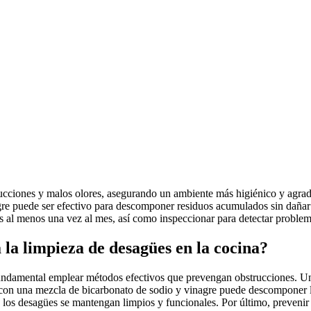
rucciones y malos olores, asegurando un ambiente más higiénico y agrad
gre puede ser efectivo para descomponer residuos acumulados sin dañar 
 al menos una vez al mes, así como inspeccionar para detectar problema
 la limpieza de desagües en la cocina?
undamental emplear métodos efectivos que prevengan obstrucciones. Uno 
on una mezcla de bicarbonato de sodio y vinagre puede descomponer lo
s desagües se mantengan limpios y funcionales. Por último, prevenir es c