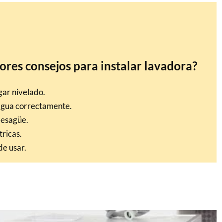
ores consejos para instalar lavadora?
gar nivelado.
 agua correctamente.
desagüe.
tricas.
de usar.