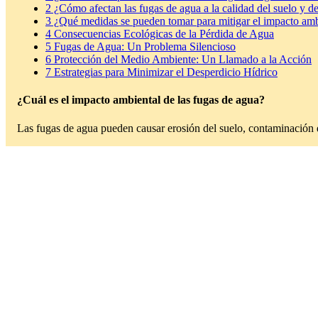
2
¿Cómo afectan las fugas de agua a la calidad del suelo y d
3
¿Qué medidas se pueden tomar para mitigar el impacto ambi
4
Consecuencias Ecológicas de la Pérdida de Agua
5
Fugas de Agua: Un Problema Silencioso
6
Protección del Medio Ambiente: Un Llamado a la Acción
7
Estrategias para Minimizar el Desperdicio Hídrico
¿Cuál es el impacto ambiental de las fugas de agua?
Las fugas de agua pueden causar erosión del suelo, contaminación d