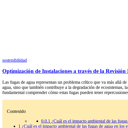
sostenibilidad
Optimización de Instalaciones a través de la Revisión
Las fugas de agua representan un problema crítico que va más allá de l
agua, sino que también contribuye a la degradación de ecosistemas, la
fundamental comprender cómo estas fugas pueden tener repercusiones
Contenido
0.0.1
¿Cuál es el impacto ambiental de las fugas
1
¿Cuál es el impacto ambiental de las fugas de agua en los e