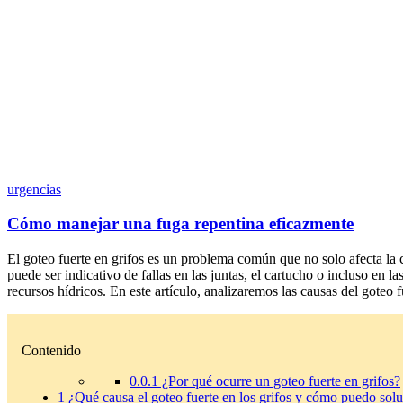
urgencias
Cómo manejar una fuga repentina eficazmente
El goteo fuerte en grifos es un problema común que no solo afecta la 
puede ser indicativo de fallas en las juntas, el cartucho o incluso en
recursos hídricos. En este artículo, analizaremos las causas del goteo
Contenido
0.0.1
¿Por qué ocurre un goteo fuerte en grifos?
1
¿Qué causa el goteo fuerte en los grifos y cómo puedo solu