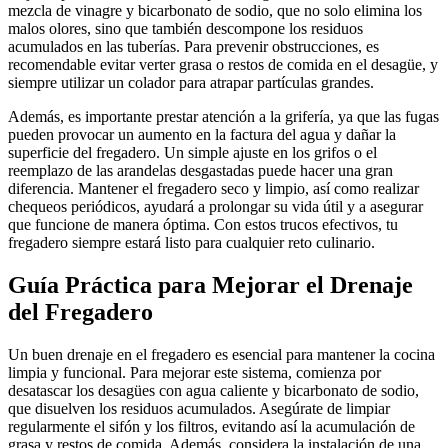
mezcla de vinagre y bicarbonato de sodio, que no solo elimina los
malos olores, sino que también descompone los residuos
acumulados en las tuberías. Para prevenir obstrucciones, es
recomendable evitar verter grasa o restos de comida en el desagüe, y
siempre utilizar un colador para atrapar partículas grandes.
Además, es importante prestar atención a la grifería, ya que las fugas
pueden provocar un aumento en la factura del agua y dañar la
superficie del fregadero. Un simple ajuste en los grifos o el
reemplazo de las arandelas desgastadas puede hacer una gran
diferencia. Mantener el fregadero seco y limpio, así como realizar
chequeos periódicos, ayudará a prolongar su vida útil y a asegurar
que funcione de manera óptima. Con estos trucos efectivos, tu
fregadero siempre estará listo para cualquier reto culinario.
Guía Práctica para Mejorar el Drenaje
del Fregadero
Un buen drenaje en el fregadero es esencial para mantener la cocina
limpia y funcional. Para mejorar este sistema, comienza por
desatascar los desagües con agua caliente y bicarbonato de sodio,
que disuelven los residuos acumulados. Asegúrate de limpiar
regularmente el sifón y los filtros, evitando así la acumulación de
grasa y restos de comida. Además, considera la instalación de una