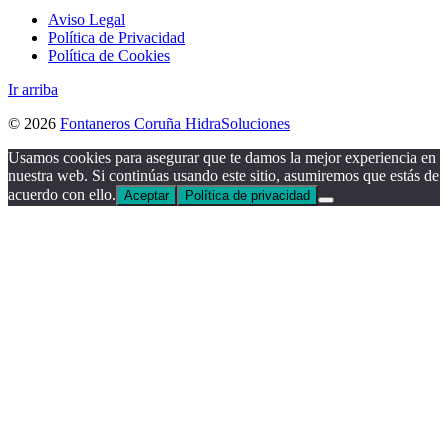
Aviso Legal
Política de Privacidad
Política de Cookies
Ir arriba
© 2026
Fontaneros Coruña HidraSoluciones
Usamos cookies para asegurar que te damos la mejor experiencia en
nuestra web. Si continúas usando este sitio, asumiremos que estás de
acuerdo con ello.
Aceptar
Política de privacidad