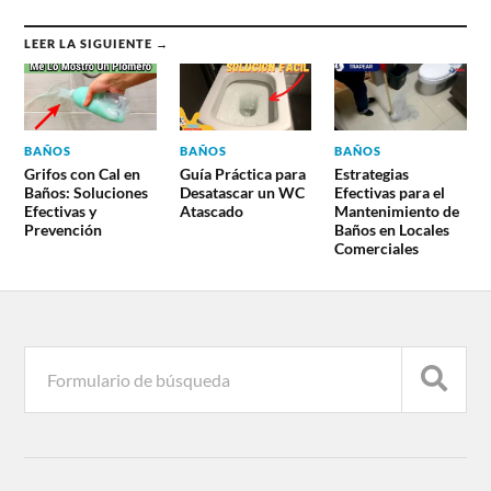
LEER LA SIGUIENTE →
BAÑOS
BAÑOS
BAÑOS
Grifos con Cal en
Guía Práctica para
Estrategias
Baños: Soluciones
Desatascar un WC
Efectivas para el
Efectivas y
Atascado
Mantenimiento de
Prevención
Baños en Locales
Comerciales