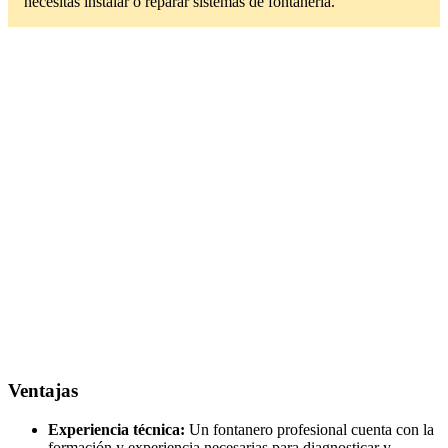
necesitas instalar o reparar sistemas de fontanería.
Ventajas
Experiencia técnica:
Un fontanero profesional cuenta con la
formación y experiencia necesarias para diagnosticar y