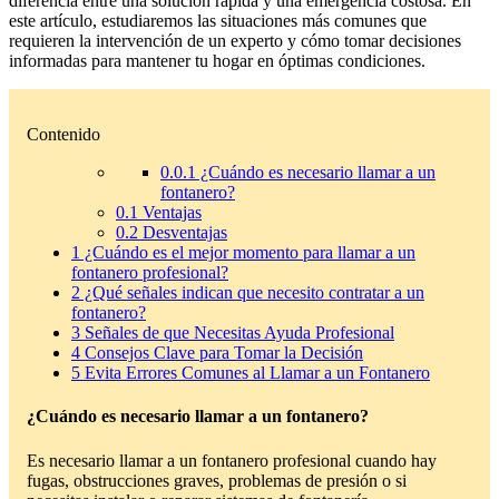
diferencia entre una solución rápida y una emergencia costosa. En
este artículo, estudiaremos las situaciones más comunes que
requieren la intervención de un experto y cómo tomar decisiones
informadas para mantener tu hogar en óptimas condiciones.
Contenido
0.0.1
¿Cuándo es necesario llamar a un
fontanero?
0.1
Ventajas
0.2
Desventajas
1
¿Cuándo es el mejor momento para llamar a un
fontanero profesional?
2
¿Qué señales indican que necesito contratar a un
fontanero?
3
Señales de que Necesitas Ayuda Profesional
4
Consejos Clave para Tomar la Decisión
5
Evita Errores Comunes al Llamar a un Fontanero
¿Cuándo es necesario llamar a un fontanero?
Es necesario llamar a un fontanero profesional cuando hay
fugas, obstrucciones graves, problemas de presión o si