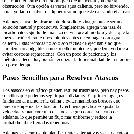
sellar bien el borde del inodoro para crear succión y liberar la
obstrucción. Otra opción es verter agua caliente, pero no hirviendo,
para ayudar a disolver cualquier residuo que esté causando el atasco.
Además, el uso de bicarbonato de sodio y vinagre puede ser una
solución natural y productiva. Simplemente, agrega una taza de
bicarbonato seguido de una taza de vinagre al inodoro y deja que la
mezcla actúe durante unos minutos antes de enjuagar con agua
caliente. Estas técnicas no solo son fáciles de ejecutar, sino que
también son amigables con el medio ambiente y pueden ayudarte a
evitar costosas reparaciones. Con un poco de paciencia y los
métodos adecuados, podrás recuperar la funcionalidad de tu inodoro
en poco tiempo.
Pasos Sencillos para Resolver Atascos
Los atascos en el tráfico pueden resultar frustrantes, pero hay pasos
sencillos que podemos seguir para aliviarlos. En primer lugar, es
fundamental mantener la calma y evitar maniobras bruscas que
puedan empeorar la situación. Una buena práctica es ajustar la
velocidad y mantener una distancia segura con el vehículo de
adelante, lo que permite un flujo más uniforme y reduce la
probabilidad de frenadas repentinas.
Además, es aconsejable planificar rutas alternativas y estar atento a