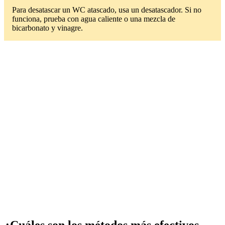
Para desatascar un WC atascado, usa un desatascador. Si no
funciona, prueba con agua caliente o una mezcla de
bicarbonato y vinagre.