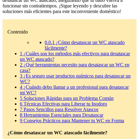
desatascar un WC atascado, asegurando que tu baño vuelva a
funcionar sin contratiempos. ¡Sigue leyendo y descubre las
soluciones más eficientes para este inconveniente doméstico!
Contenido
0.0.1
¿Cómo desatascar un WC atascado
fácilmente?
1
¿Cuáles son los métodos más efectivos para desatascar
un WC atascado?
2
¿Qué herramientas necesito para desatascar un WC en
casa?
3
¿Es seguro usar productos químicos para desatascar un
WC?
4
¿Cuándo debo llamar a un profesional para desatascar
mi WC?
5
Soluciones Rápidas para un Problema Común
6
Técnicas Efectivas para Liberar tu Inodoro
7
Pasos Sencillos para Resolver Atascos
8
Herramientas Esenciales para Desatascar
9
Consejos Prácticos para Mantener tu WC en Forma
¿Cómo desatascar un WC atascado fácilmente?