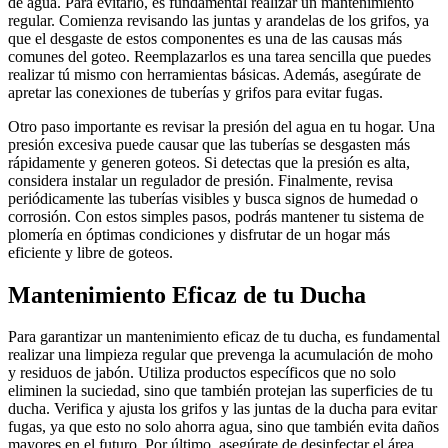
de agua. Para evitarlo, es fundamental realizar un mantenimiento
regular. Comienza revisando las juntas y arandelas de los grifos, ya
que el desgaste de estos componentes es una de las causas más
comunes del goteo. Reemplazarlos es una tarea sencilla que puedes
realizar tú mismo con herramientas básicas. Además, asegúrate de
apretar las conexiones de tuberías y grifos para evitar fugas.
Otro paso importante es revisar la presión del agua en tu hogar. Una
presión excesiva puede causar que las tuberías se desgasten más
rápidamente y generen goteos. Si detectas que la presión es alta,
considera instalar un regulador de presión. Finalmente, revisa
periódicamente las tuberías visibles y busca signos de humedad o
corrosión. Con estos simples pasos, podrás mantener tu sistema de
plomería en óptimas condiciones y disfrutar de un hogar más
eficiente y libre de goteos.
Mantenimiento Eficaz de tu Ducha
Para garantizar un mantenimiento eficaz de tu ducha, es fundamental
realizar una limpieza regular que prevenga la acumulación de moho
y residuos de jabón. Utiliza productos específicos que no solo
eliminen la suciedad, sino que también protejan las superficies de tu
ducha. Verifica y ajusta los grifos y las juntas de la ducha para evitar
fugas, ya que esto no solo ahorra agua, sino que también evita daños
mayores en el futuro. Por último, asegúrate de desinfectar el área