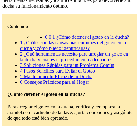
herramientas necesarias y los trucos infalibles para devolverle a tu
ducha su funcionamiento óptimo.
Contenido
0.0.1
¿Cómo detener el goteo en la ducha?
1
¿Cuáles son las causas más comunes del goteo en la
ducha y cómo puedo identificarlas?
2
¿Qué herramientas necesito para arreglar un goteo en
la ducha y cuál es el procedimiento adecuado?
3
Soluciones Rápidas para un Problema Común
4
Pasos Sencillos para Evitar el Goteo
5
Mantenimiento Eficaz de tu Ducha
6
Consejos Prácticos para el Hogar
¿Cómo detener el goteo en la ducha?
Para arreglar el goteo en la ducha, verifica y reemplaza la
arandela o el cartucho de la llave, ajusta conexiones y asegúrate
de que todo esté bien apretado.