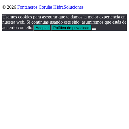
© 2026
Fontaneros Coruña HidraSoluciones
Usamos cookies para asegurar que te damos la mejor experiencia en
nuestra web. Si continúas usando este sitio, asumiremos que estás de
acuerdo con ello.
Aceptar
Política de privacidad