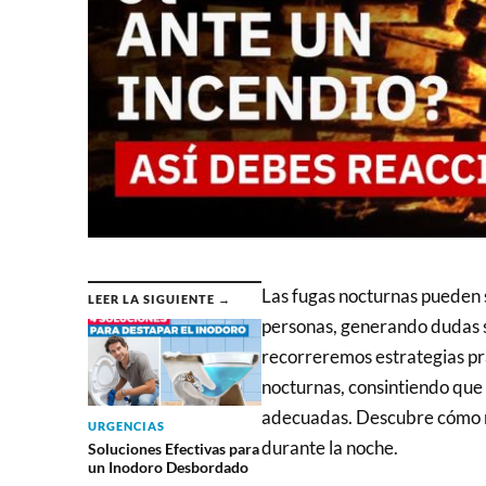
Las fugas nocturnas pueden 
LEER LA SIGUIENTE →
personas, generando dudas s
recorreremos estrategias prá
nocturnas, consintiendo que 
adecuadas. Descubre cómo ma
URGENCIAS
durante la noche.
Soluciones Efectivas para
un Inodoro Desbordado