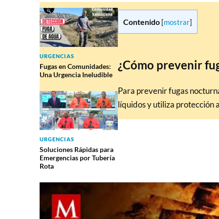
Contenido
[
mostrar
]
URGENCIAS
¿Cómo prevenir fu
Fugas en Comunidades:
Una Urgencia Ineludible
Para prevenir fugas nocturna
líquidos y utiliza protecció
URGENCIAS
Soluciones Rápidas para
Emergencias por Tubería
Rota