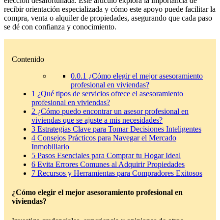
elección desafortunada. Este artículo explora la importancia de
recibir orientación especializada y cómo este apoyo puede facilitar la
compra, venta o alquiler de propiedades, asegurando que cada paso
se dé con confianza y conocimiento.
Contenido
0.0.1
¿Cómo elegir el mejor asesoramiento
profesional en viviendas?
1
¿Qué tipos de servicios ofrece el asesoramiento
profesional en viviendas?
2
¿Cómo puedo encontrar un asesor profesional en
viviendas que se ajuste a mis necesidades?
3
Estrategias Clave para Tomar Decisiones Inteligentes
4
Consejos Prácticos para Navegar el Mercado
Inmobiliario
5
Pasos Esenciales para Comprar tu Hogar Ideal
6
Evita Errores Comunes al Adquirir Propiedades
7
Recursos y Herramientas para Compradores Exitosos
¿Cómo elegir el mejor asesoramiento profesional en
viviendas?